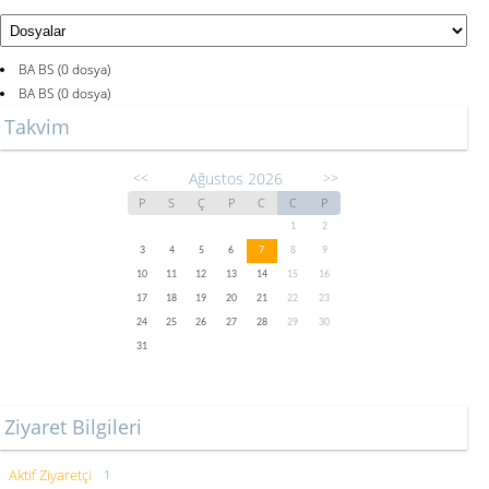
BA BS (0 dosya)
BA BS (0 dosya)
Takvim
Ağustos 2026
<<
>>
P
S
Ç
P
C
C
P
1
2
3
4
5
6
7
8
9
10
11
12
13
14
15
16
17
18
19
20
21
22
23
24
25
26
27
28
29
30
31
Ziyaret Bilgileri
Aktif Ziyaretçi
1